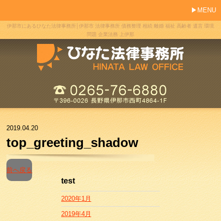
MENU
伊那市にあるひなた法律事務所│伊那市 法律事務所 債務整理 相続 離婚 福祉 高齢者 遺言 環境
問題 企業法務 上伊那
2019.04.20
top_greeting_shadow
前へ戻る
test
2020年1月
2019年4月