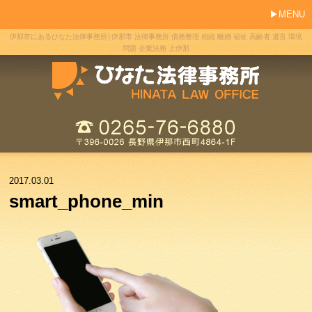
MENU
伊那市にあるひなた法律事務所│伊那市 法律事務所 債務整理 相続 離婚 福祉 高齢者 遺言 環境
問題 企業法務 上伊那
2017.03.01
smart_phone_min