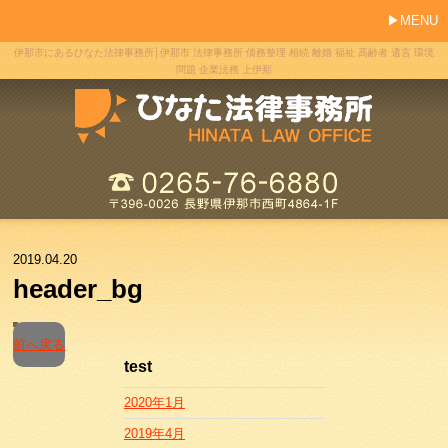
MENU
伊那市にあるひなた法律事務所│伊那市 法律事務所 債務整理 相続 離婚 福祉 高齢者 遺言 環境
問題 企業法務 上伊那
2019.04.20
header_bg
前へ戻る
test
2020年1月
2019年4月